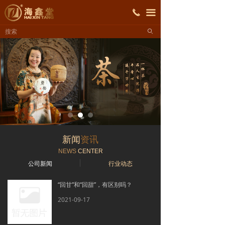
首页
끅
끀
ꄙ
关于海鑫堂
产品展示
招商加盟
新闻资讯
联系我们
新闻
资讯
NEWS
CENTER
公司新闻
行业动态
“回甘”和“回甜”，有区别吗？
2021-09-17