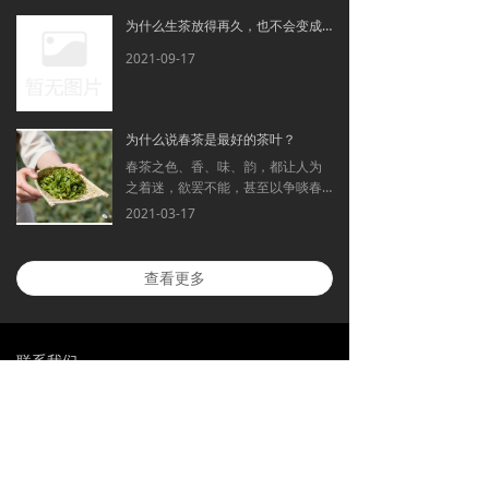
为什么生茶放得再久，也不会变成熟茶？
2021-09-17
为什么说春茶是最好的茶叶？
春茶之色、香、味、韵，都让人为
之着迷，欲罢不能，甚至以争啖春
茶为雅之极致
2021-03-17
查看更多
联系我们
电话：0871-67012899 0871-64592515
邮箱：1296938949 手机：13908853211
网址：
www.ynpetea.com
www.海鑫堂.cn
www.海鑫
堂.中国