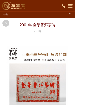
首页
끅
끀
ꄙ
关于海鑫堂
낒
2001年 金芽普洱茶砖
产品展示
250克
招商加盟
新闻资讯
联系我们